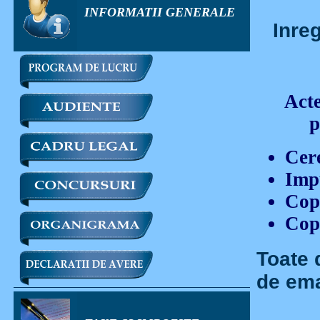
INFORMATII GENERALE
Inre
Acte
p
Cer
Imp
Copi
Copi
Toate 
de em