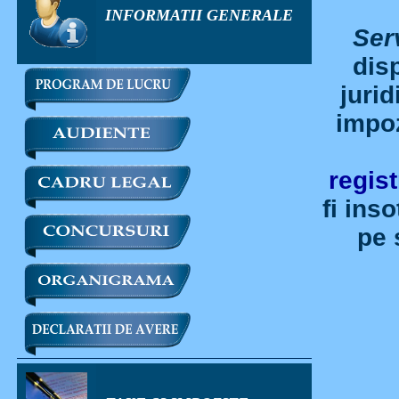
INFORMATII GENERALE
Ser
disp
jurid
impoz
regis
fi ins
pe 