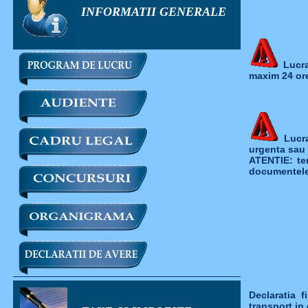
INFORMATII GENERALE
Lucrar
maxim 24 ore
Lucra
urgenta sau 
ATENTIE: ter
documentele 
Declaratia f
transport in