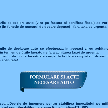
ile de radiere auto (viza pe factura si certificat fiscal) se vor
 (in functie de numarul de dosare depuse) - fara taxa de urgenta.
rile de declarare auto se efectueaza in aceeasi zi cu achitar
in termen de 5 zile lucratoare fara achitarea taxei de urgenta.
menul de 5 zile lucratoare curge de la data completarii dosarul
solicitate!
iscala/Decizie de impunere pentru stabilirea impozitului pe mij
 cazul contribuabililor persoane fizice/juridice-ITL_005