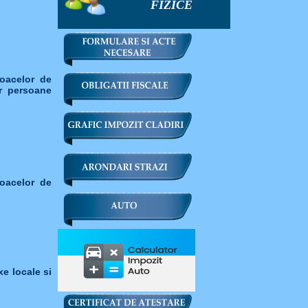
FIZICE
loacelor de
r persoane
loacelor de
xe locale si