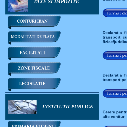
TAXE SI IMPOZITE
Declaratia f
transport c
fizice/juridi
Declaratia f
transport pe
INSTITUTII PUBLICE
Cerere pentru
alte venituri