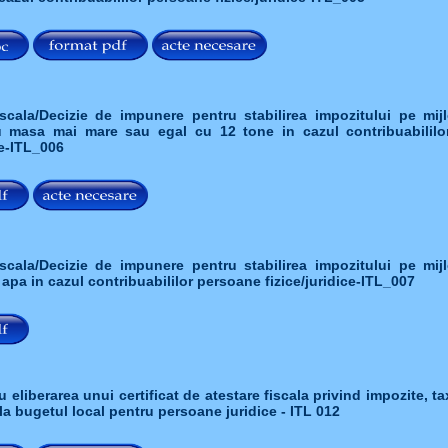
iscala/Decizie de impunere pentru stabilirea impozitului pe mij
u masa mai mare sau egal cu 12 tone in cazul contribuabililo
ce-ITL_006
iscala/Decizie de impunere pentru stabilirea impozitului pe mij
 apa in cazul contribuabililor persoane fizice/juridice-ITL_007
 eliberarea unui certificat de atestare fiscala privind impozite, ta
 la bugetul local pentru persoane juridice - ITL 012