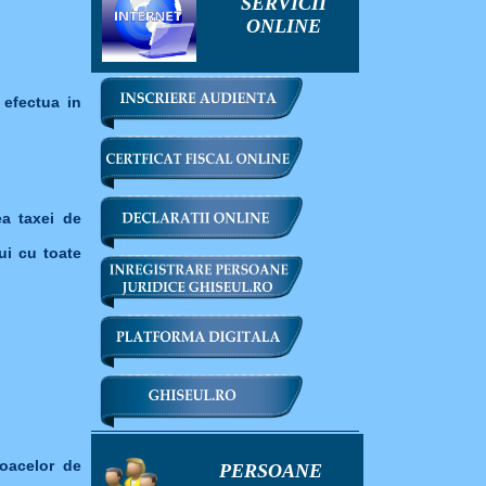
SERVICII
ONLINE
 efectua in
ea taxei de
ui cu toate
loacelor de
PERSOANE